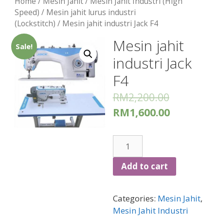
Home
/
Mesin Jahit
/
Mesin Jahit Industri (High
Speed)
/
Mesin jahit lurus industri
(Lockstitch)
/ Mesin jahit industri Jack F4
Mesin jahit
Sale!
industri Jack
F4
RM
2,200.00
RM
1,600.00
Mesin
jahit
industri
Add to cart
Jack
F4
Categories:
Mesin Jahit
,
quantity
Mesin Jahit Industri