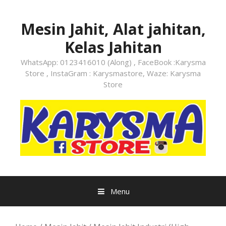
Skip
to
Mesin Jahit, Alat jahitan,
content
Kelas Jahitan
WhatsApp: 0123416010 (Along) , FaceBook :Karysma
Store , InstaGram : Karysmastore, Waze: Karysma
Store
Menu