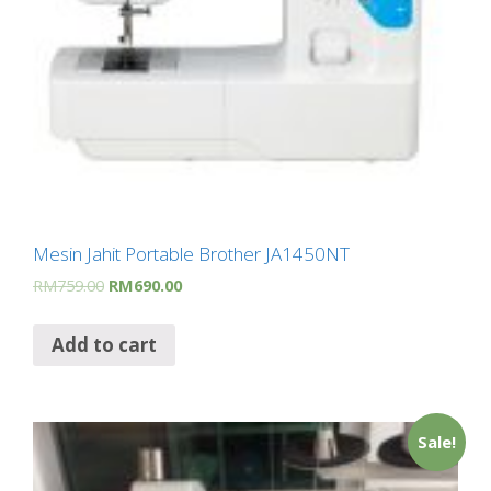
Mesin Jahit Portable Brother JA1450NT
RM
759.00
RM
690.00
Add to cart
Sale!