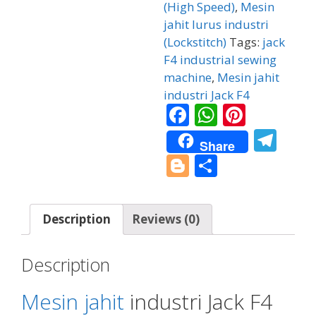
(High Speed)
,
Mesin
jahit lurus industri
(Lockstitch)
Tags:
jack
F4 industrial sewing
machine
,
Mesin jahit
industri Jack F4
F
W
Pi
ac
h
nt
T
Share
e
at
er
el
Bl
S
b
s
e
e
o
h
o
A
st
gr
g
ar
Description
Reviews (0)
o
p
a
g
e
k
p
m
er
Description
Mesin jahit
industri Jack F4