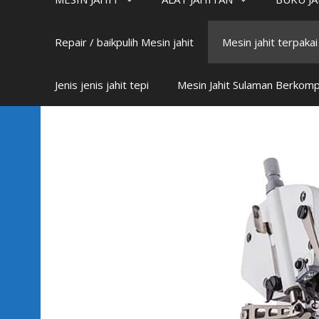
Repair / baikpulih Mesin jahit
Mesin jahit terpaka
Jenis jenis jahit tepi
Mesin Jahit Sulaman Berkom