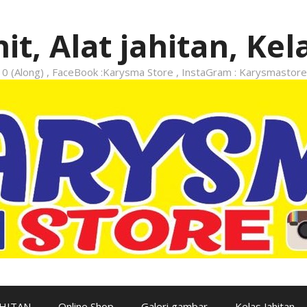
it, Alat jahitan, Kel
 (Along) , FaceBook :Karysma Store , InstaGram : Karysmastore
AHITAN
Online Shop
Galeri gambar
Kelas Jahitan