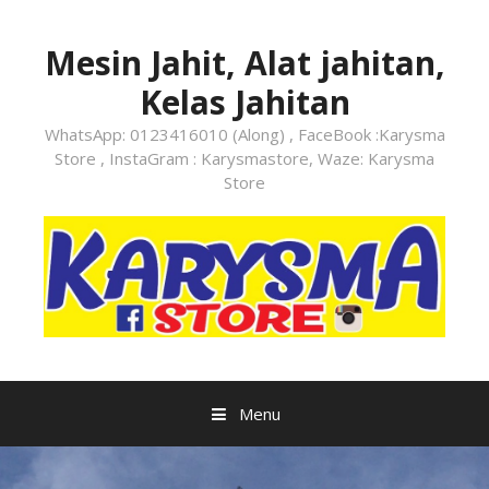
Mesin Jahit, Alat jahitan,
Kelas Jahitan
WhatsApp: 0123416010 (Along) , FaceBook :Karysma
Store , InstaGram : Karysmastore, Waze: Karysma
Store
Menu