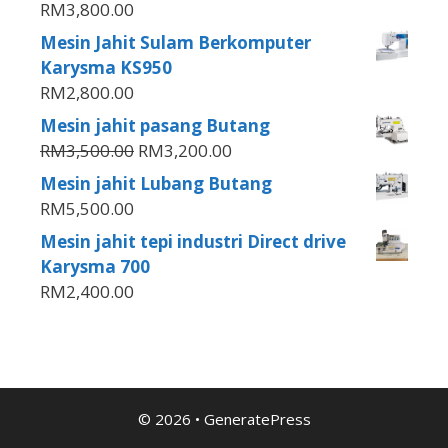
RM
3,800.00
Mesin Jahit Sulam Berkomputer
Karysma KS950
RM
2,800.00
Mesin jahit pasang Butang
RM
3,500.00
RM
3,200.00
Mesin jahit Lubang Butang
RM
5,500.00
Mesin jahit tepi industri Direct drive
Karysma 700
RM
2,400.00
© 2026
•
GeneratePress