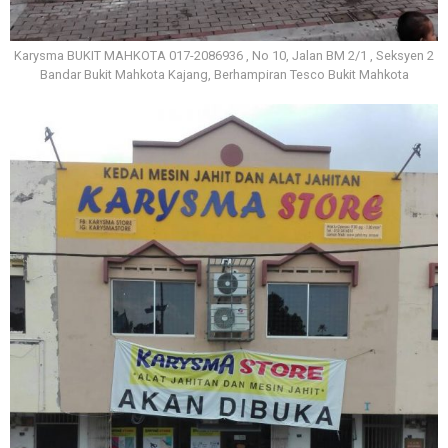
Karysma BUKIT MAHKOTA 017-2086936 , No 10, Jalan BM 2/1 , Seksyen 2
Bandar Bukit Mahkota Kajang, Berhampiran Tesco Bukit Mahkota