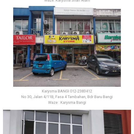
Waze: Karysma Shah Alam
Karysma BANGI 012-2383412
No 30, Jalan 4/11B, Fasa 4 Tambahan, Bdr Baru Bangi
Waze : Karysma Bangi