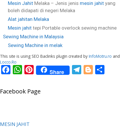
Mesin Jahit
Melaka – Jenis jenis
mesin jahit
yang
boleh didapati di negeri Melaka
Alat jahitan Melaka
Mesin jahit
tepi Portable overlock sewing machine
Sewing Machine in Malaysia
Sewing Machine in melak
This site is using SEO Baclinks plugin created by
InfoMotru.ro
and
Locco.Ro
F
W
Pi
T
Bl
S
Share
ac
h
nt
el
o
h
e
at
er
e
g
ar
Facebook Page
b
s
e
gr
g
e
o
A
st
a
er
o
p
m
k
p
MESIN JAHIT