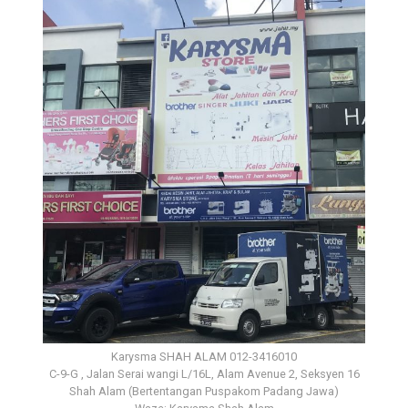
Karysma SHAH ALAM 012-3416010
C-9-G , Jalan Serai wangi L/16L, Alam Avenue 2, Seksyen 16
Shah Alam (Bertentangan Puspakom Padang Jawa)