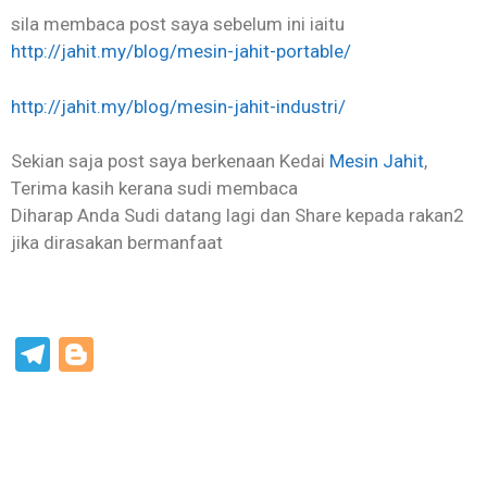
sila membaca post saya sebelum ini iaitu
http://jahit.my/blog/mesin-jahit-portable/
http://jahit.my/blog/mesin-jahit-industri/
Sekian saja post saya berkenaan Kedai
Mesin Jahit
,
Terima kasih kerana sudi membaca
Diharap Anda Sudi datang lagi dan Share kepada rakan2
jika dirasakan bermanfaat
T
Bl
S
el
o
h
e
g
ar
gr
g
e