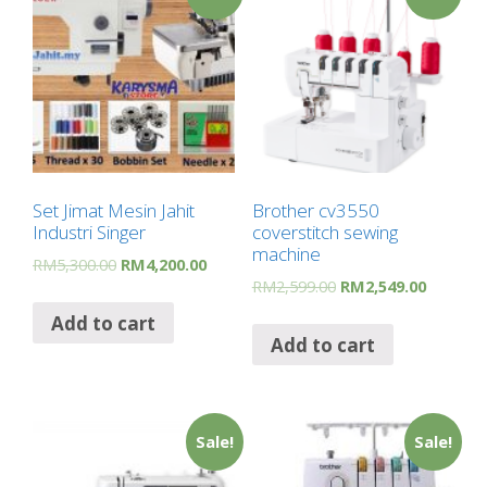
Set Jimat Mesin Jahit
Brother cv3550
Industri Singer
coverstitch sewing
machine
RM
5,300.00
RM
4,200.00
RM
2,599.00
RM
2,549.00
Add to cart
Add to cart
Sale!
Sale!