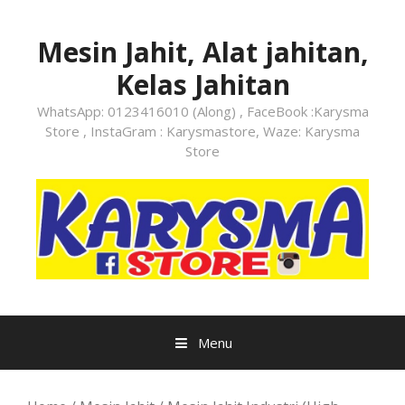
Skip
to
Mesin Jahit, Alat jahitan,
content
Kelas Jahitan
WhatsApp: 0123416010 (Along) , FaceBook :Karysma
Store , InstaGram : Karysmastore, Waze: Karysma
Store
Menu