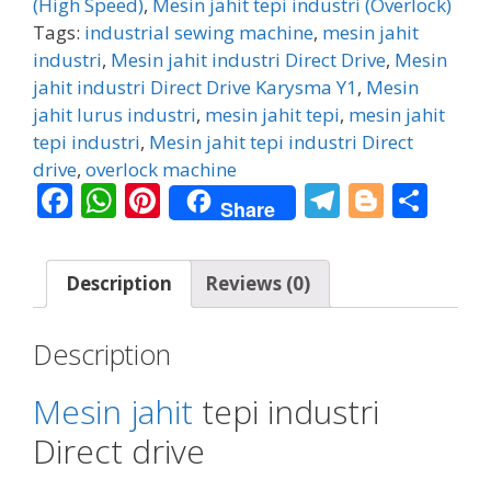
Direct
(High Speed)
,
Mesin jahit tepi industri (Overlock)
drive
Tags:
industrial sewing machine
,
mesin jahit
Karysma
industri
,
Mesin jahit industri Direct Drive
,
Mesin
700
jahit industri Direct Drive Karysma Y1
,
Mesin
quantity
jahit lurus industri
,
mesin jahit tepi
,
mesin jahit
tepi industri
,
Mesin jahit tepi industri Direct
drive
,
overlock machine
F
W
Pi
T
Bl
S
Share
ac
h
nt
el
o
h
e
at
er
e
g
ar
Description
Reviews (0)
b
s
e
gr
g
e
o
A
st
a
er
Description
o
p
m
k
p
Mesin jahit
tepi industri
Direct drive