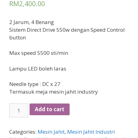
RM
2,400.00
2 Jarum, 4 Benang
Sistem Direct Drive 550w dengan Speed Control
button
Max speed 5500 sti/min
Lampu LED boleh laras
Needle type : DC x 27
Termasuk meja mesin jahit industry
Mesin
Add to cart
jahit
tepi
industri
Categories:
Mesin Jahit
,
Mesin Jahit Industri