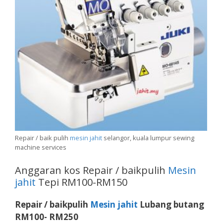
Repair / baik pulih
mesin jahit
selangor, kuala lumpur sewing
machine services
Anggaran kos Repair / baikpulih
Mesin
jahit
Tepi RM100-RM150
Repair / baikpulih
Mesin jahit
Lubang butang
RM100- RM250