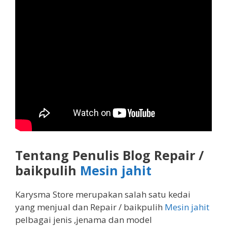
Tentang Penulis Blog Repair /
baikpulih
Mesin jahit
Karysma Store merupakan salah satu kedai
yang menjual dan Repair / baikpulih
Mesin jahit
pelbagai jenis ,jenama dan model