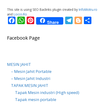
This site is using SEO Baclinks plugin created by
InfoMotru.ro
and
Locco.Ro
F
W
Pi
T
Bl
S
Share
ac
h
nt
el
o
h
e
at
er
e
g
ar
Facebook Page
b
s
e
gr
g
e
o
A
st
a
er
o
p
m
k
p
MESIN JAHIT
– Mesin Jahit Portable
– Mesin Jahit Industri
TAPAK MESIN JAHIT
Tapak Mesin industri (High speed)
Tapak mesin portable