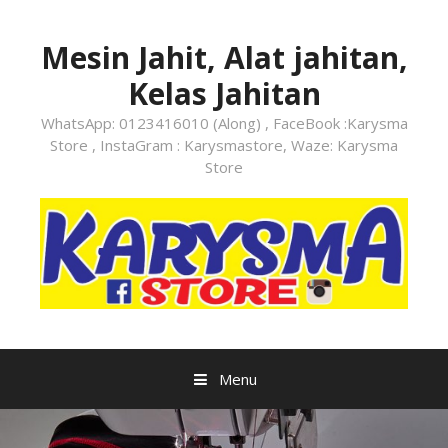
Skip
to
Mesin Jahit, Alat jahitan,
content
Kelas Jahitan
WhatsApp: 0123416010 (Along) , FaceBook :Karysma
Store , InstaGram : Karysmastore, Waze: Karysma
Store
Menu