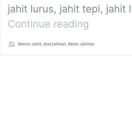
jahit lurus, jahit tepi, jah
Jenis
Continue reading
Jenis
mesin
jahit
Mesin Jahit, Alat jahitan, Kelas Jahitan