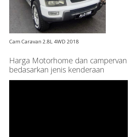
Cam Caravan 2.8L 4WD 2018
Harga Motorhome dan campervan
bedasarkan jenis kenderaan