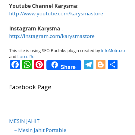
Youtube Channel Karysma
:
http://www.youtube.com/karysmastore
Instagram Karysma
:
http://instagram.com/karysmastore
This site is using SEO Baclinks plugin created by
InfoMotru.ro
and
Locco.Ro
F
W
Pi
T
Bl
S
Share
ac
h
nt
el
o
h
e
at
er
e
g
ar
Facebook Page
b
s
e
gr
g
e
o
A
st
a
er
o
p
m
k
p
MESIN JAHIT
– Mesin Jahit Portable