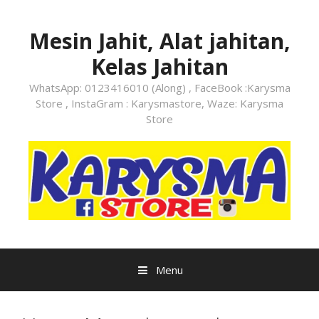
Mesin Jahit, Alat jahitan,
Kelas Jahitan
WhatsApp: 0123416010 (Along) , FaceBook :Karysma
Store , InstaGram : Karysmastore, Waze: Karysma
Store
Menu