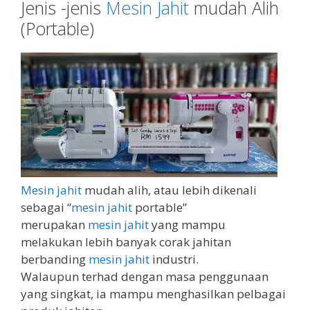
Jenis -jenis
Mesin Jahit
mudah Alih
(Portable)
Mesin jahit
mudah alih, atau lebih dikenali
sebagai “
mesin jahit
portable”
merupakan
mesin jahit
yang mampu
melakukan lebih banyak corak jahitan
berbanding
mesin jahit
industri.
Walaupun terhad dengan masa penggunaan
yang singkat, ia mampu menghasilkan pelbagai