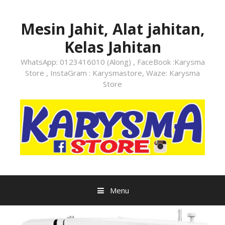
Skip
to
Mesin Jahit, Alat jahitan,
content
Kelas Jahitan
WhatsApp: 0123416010 (Along) , FaceBook :Karysma
Store , InstaGram : Karysmastore, Waze: Karysma
Store
Menu