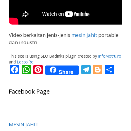
Video berkaitan jenis-jenis
mesin jahit
portable
dan industri
This site is using SEO Baclinks plugin created by
InfoMotru.ro
and
Locco.Ro
F
W
Pi
T
Bl
S
Share
ac
h
nt
el
o
h
e
at
er
e
g
ar
Facebook Page
b
s
e
gr
g
e
o
A
st
a
er
o
p
m
k
p
MESIN JAHIT