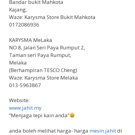
Bandar bukit Mahkota
Kajang,
Waze: Karysma Store Bukit Mahkota
0172086936
KARYSMA MeLaka
NO 8, Jalan Seri Paya Rumput 2,
Taman seri Paya Rumput,
Melaka
(Berhampiran TESCO Cheng)
Waze: Karysma Store Melaka
013-5963867
Website:
www.jahit.my
“Menjaga tepi kain anda”
anda boleh melihat harga- harga
mesin jahit
di