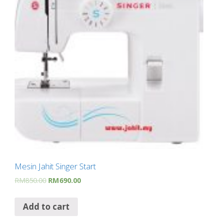
Mesin Jahit Singer Start
RM
850.00
RM
690.00
Add to cart