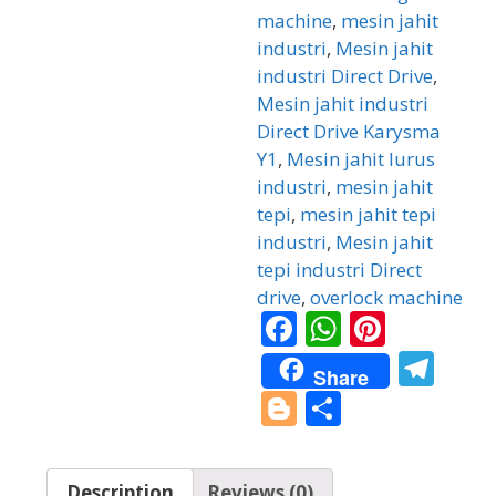
machine
,
mesin jahit
industri
,
Mesin jahit
industri Direct Drive
,
Mesin jahit industri
Direct Drive Karysma
Y1
,
Mesin jahit lurus
industri
,
mesin jahit
tepi
,
mesin jahit tepi
industri
,
Mesin jahit
tepi industri Direct
drive
,
overlock machine
F
W
Pi
ac
h
nt
T
Share
e
at
er
el
Bl
S
b
s
e
e
o
h
o
A
st
gr
g
ar
Description
Reviews (0)