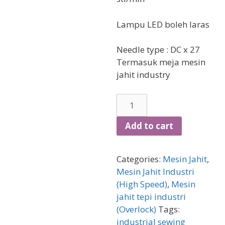
Lampu LED boleh laras
Needle type : DC x 27
Termasuk meja mesin
jahit industry
Mesin
jahit
tepi
Add to cart
industri
Direct
Categories:
Mesin Jahit
,
drive
Mesin Jahit Industri
Karysma
(High Speed)
,
Mesin
700
jahit tepi industri
quantity
(Overlock)
Tags:
industrial sewing