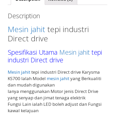
o
p
a
g
e
k
p
m
er
Description
Mesin jahit
tepi industri
Direct drive
Spesifikasi Utama
Mesin jahit
tepi
industri Direct drive
Mesin jahit
tepi industri Direct drive Karysma
KS700 Ialah Model
mesin jahit
yang Berkualiti
dan mudah digunakan
Ianya menggunakan Motor jenis Direct Drive
yang senyap dan jimat tenaga elektrik
Fungsi Lain ialah LED boleh adjust dan Fungsi
kawal kelajuan