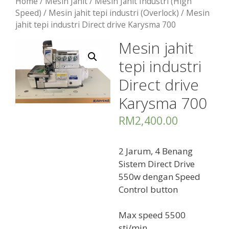
Home
/
Mesin Jahit
/
Mesin Jahit Industri (High
Speed)
/
Mesin jahit tepi industri (Overlock)
/ Mesin
jahit tepi industri Direct drive Karysma 700
Mesin jahit
tepi industri
Direct drive
Karysma 700
RM
2,400.00
2 Jarum, 4 Benang
Sistem Direct Drive
550w dengan Speed
Control button
Max speed 5500
sti/min