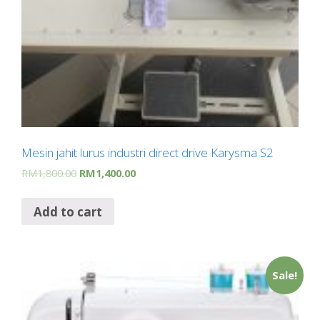
Mesin jahit lurus industri direct drive Karysma S2
RM
1,800.00
RM
1,400.00
Add to cart
Sale!