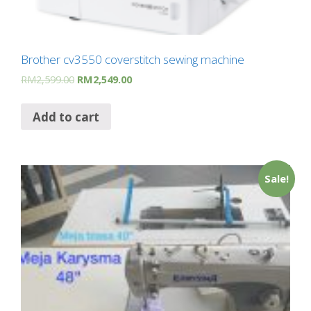
Brother cv3550 coverstitch sewing machine
RM
2,599.00
RM
2,549.00
Add to cart
Sale!