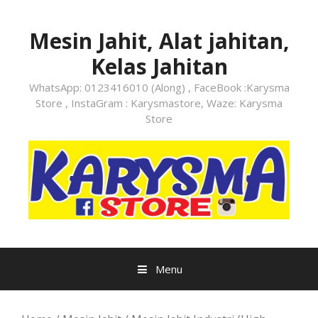
Skip
to
Mesin Jahit, Alat jahitan,
content
Kelas Jahitan
WhatsApp: 0123416010 (Along) , FaceBook :Karysma
Store , InstaGram : Karysmastore, Waze: Karysma
Store
Menu