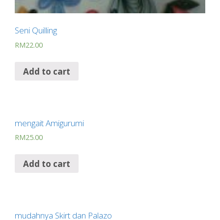
Seni Quilling
RM
22.00
Add to cart
mengait Amigurumi
RM
25.00
Add to cart
mudahnya Skirt dan Palazo