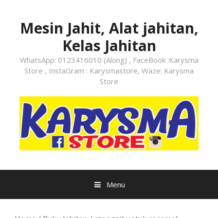
Skip
to
Mesin Jahit, Alat jahitan,
content
Kelas Jahitan
WhatsApp: 0123416010 (Along) , FaceBook :Karysma
Store , InstaGram : Karysmastore, Waze: Karysma
Store
Menu