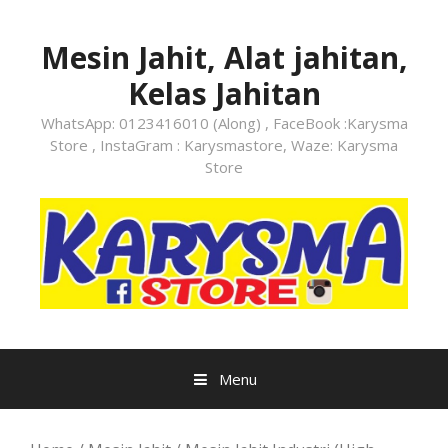
Skip
to
Mesin Jahit, Alat jahitan,
content
Kelas Jahitan
WhatsApp: 0123416010 (Along) , FaceBook :Karysma
Store , InstaGram : Karysmastore, Waze: Karysma
Store
Menu