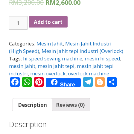
RM
3,200.00
RM
2,600.00
Mesin
Add to cart
jahit
tepi
Industri
Categories:
Mesin Jahit
,
Mesin Jahit Industri
Jack
(High Speed)
,
Mesin jahit tepi industri (Overlock)
JK800D
Tags:
hi speed sewing machine
,
mesin hi speed
,
quantity
mesin jahit
,
mesin jahit tepi
,
mesin jahit tepi
industri
,
mesin overlock
,
overlock machine
F
W
Pi
T
Bl
S
Share
ac
h
nt
el
o
h
e
at
er
e
g
ar
Description
Reviews (0)
b
s
e
gr
g
e
o
A
st
a
er
Description
o
p
m