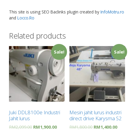
This site is using SEO Baclinks plugin created by
InfoMotru.ro
and
Locco.Ro
Related products
Sale!
Sale!
Juki DDL8100e Industri
Mesin jahit lurus industri
Jahit lurus
direct drive Karysma S2
RM
2,099.00
RM
1,900.00
RM
1,800.00
RM
1,400.00