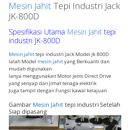
k
p
Mesin Jahit
Tepi Industri Jack
JK-800D
Spesifikasi Utama
Mesin Jahit
tepi
industri JK-800D
Mesin jahit
tepi industri Jack Model Jk 800D
Ialah Model
mesin jahit
yang Berkualiti dan
mudah digunakan
Ianya menggunakan Motor jenis Direct Drive
yang senyap dan jimat tenaga elektrik
Juga tampil dengan Fungsi kawal kelajuan
Gambar
Mesin Jahit
tepi industri Setelah
Siap dipasang