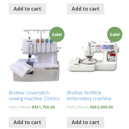
Add to cart
Add to cart
Sale!
Sale!
Brother coverstitch
Brother Nv980k
sewing machine 2340cv
embroidery machine
RM
1,790.00
RM
1,750.00
RM
2,999.00
RM
2,699.00
Add to cart
Add to cart